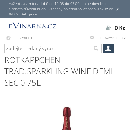
Vážení zákazníci v době od 16.08 do 03.09 máme dovolenou a
z tohoto důvodu budou všechny objednávky expedovány až od
04.09. Děkujeme
0 Kč
info@evinarna.cz
602790001
ROTKAPPCHEN
TRAD.SPARKLING WINE DEMI
SEC 0,75L