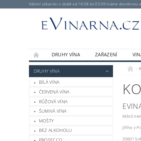
Vážení zákazníci v době od 16.08 do 03.09 máme dovolenou 
DRUHY VÍNA
ZAŘAZENÍ
VIN
DRUHY VÍNA
BÍLÁ VÍNA
KO
ČERVENÁ VÍNA
RŮŽOVÁ VÍNA
EVIN
ŠUMIVÁ VÍNA
Miloš Vei
MOŠTY
Jiřího z 
BEZ ALKOHOLU
35601 So
PROSECCO