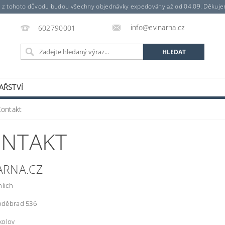
a z tohoto důvodu budou všechny objednávky expedovány až od 04.09. Děkuj
info@evinarna.cz
602790001
AŘSTVÍ
Kontakt
NTAKT
ARNA.CZ
nlich
Poděbrad 536
kolov