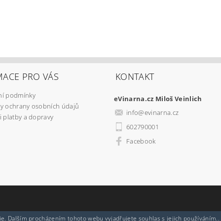
MACE PRO VÁS
KONTAKT
í podmínky
eVinarna.cz Miloš Veinlich
y ochrany osobních údajů
info
@
evinarna.cz
 platby a dopravy
602790001
Facebook
e. Dalším procházením tohoto webu vyjadřujete souhlas s jejich používáním..