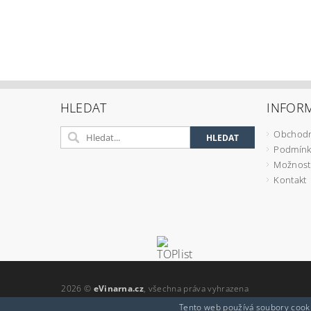
HLEDAT
INFOR
Obchodn
Podmínk
Možnosti
Kontakt
2026 ©
eVinarna.cz
, všechna práva vyhrazena
Tento web používá soubory cooki