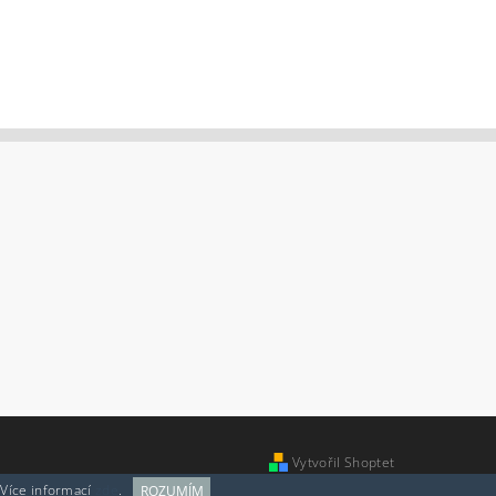
Vytvořil Shoptet
 Více informací
zde
.
ROZUMÍM