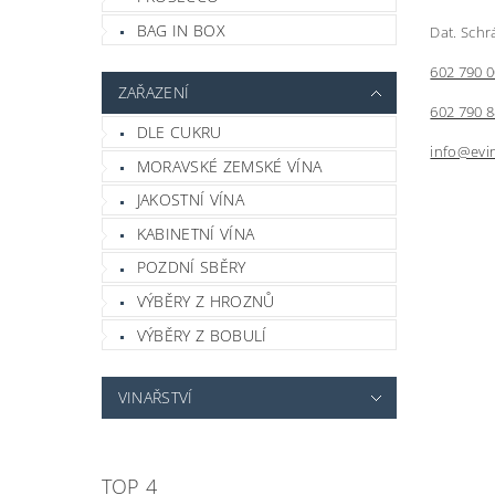
BAG IN BOX
Dat. Schr
602 790 
ZAŘAZENÍ
602 790 
DLE CUKRU
info@evi
MORAVSKÉ ZEMSKÉ VÍNA
JAKOSTNÍ VÍNA
KABINETNÍ VÍNA
POZDNÍ SBĚRY
VÝBĚRY Z HROZNŮ
VÝBĚRY Z BOBULÍ
VINAŘSTVÍ
TOP 4