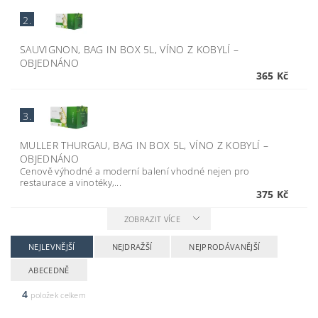
2.
SAUVIGNON, BAG IN BOX 5L, VÍNO Z KOBYLÍ
–
OBJEDNÁNO
365 Kč
3.
MULLER THURGAU, BAG IN BOX 5L, VÍNO Z KOBYLÍ
–
OBJEDNÁNO
Cenově výhodné a moderní balení vhodné nejen pro
restaurace a vinotéky,...
375 Kč
ZOBRAZIT VÍCE
NEJLEVNĚJŠÍ
NEJDRAŽŠÍ
NEJPRODÁVANĚJŠÍ
ABECEDNĚ
4
položek celkem