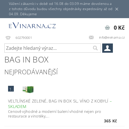
Vážení zákazníci v době od 16.08 do 03.09 máme dovolenou a
z tohoto důvodu budou všechny objednávky expedovány až od
04.09. Děkujeme
0 Kč
info@evinarna.cz
602790001
BAG IN BOX
NEJPRODÁVANĚJŠÍ
1.
VELTLÍNSKÉ ZELENÉ, BAG IN BOX 5L, VÍNO Z KOBYLÍ
–
SKLADEM
Cenově výhodné a moderní balení vhodné nejen pro
restaurace a vinotéky,...
365 Kč