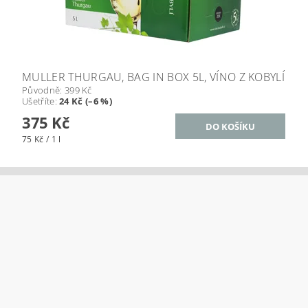
MULLER THURGAU, BAG IN BOX 5L, VÍNO Z KOBYLÍ
Původně:
399 Kč
Ušetříte
:
24 Kč (–6 %)
375 Kč
75 Kč / 1 l