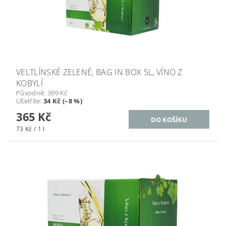
VELTLÍNSKÉ ZELENÉ, BAG IN BOX 5L, VÍNO Z
KOBYLÍ
Původně:
399 Kč
Ušetříte
:
34 Kč (–8 %)
365 Kč
73 Kč / 1 l