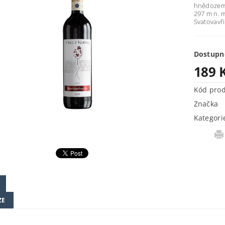
hnědozem.
297 m n. m
Svatovavř
Dostupn
189 
Kód pro
Značka
Kategori
ZE