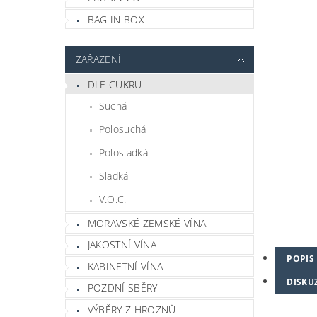
BAG IN BOX
ZAŘAZENÍ
DLE CUKRU
Suchá
Polosuchá
Polosladká
Sladká
V.O.C.
MORAVSKÉ ZEMSKÉ VÍNA
JAKOSTNÍ VÍNA
POPIS
KABINETNÍ VÍNA
DISKU
POZDNÍ SBĚRY
VÝBĚRY Z HROZNŮ