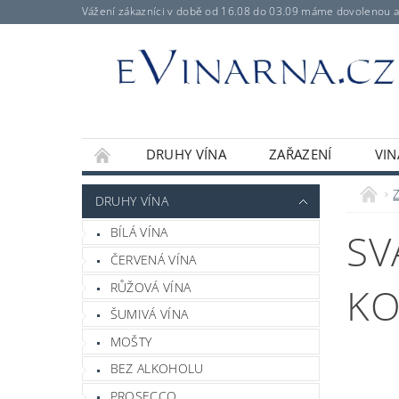
Vážení zákazníci v době od 16.08 do 03.09 máme dovolenou 
DRUHY VÍNA
ZAŘAZENÍ
VIN
DRUHY VÍNA
BÍLÁ VÍNA
SV
ČERVENÁ VÍNA
RŮŽOVÁ VÍNA
KO
ŠUMIVÁ VÍNA
MOŠTY
BEZ ALKOHOLU
PROSECCO