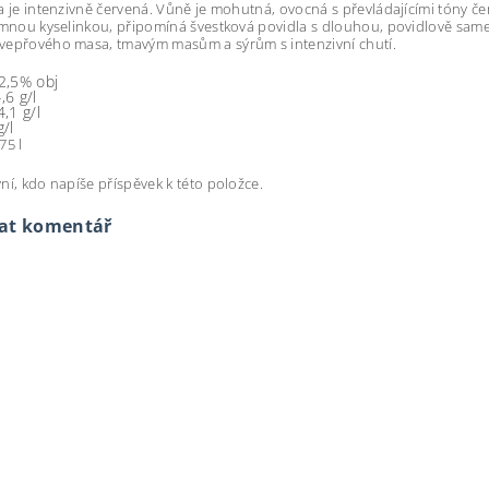
a je intenzivně červená. Vůně je mohutná, ovocná s převládajícími tóny čer
emnou kyselinkou, připomíná švestková povidla s dlouhou, povidlově sa
vepřového masa, tmavým masům a sýrům s intenzivní chutí.
2,5% obj
,6 g/l
4,1 g/l
g/l
75 l
ní, kdo napíše příspěvek k této položce.
dat komentář