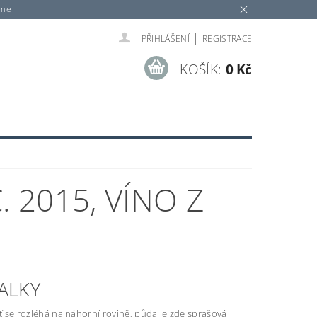
eme
|
PŘIHLÁŠENÍ
REGISTRACE
KOŠÍK:
0 Kč
. 2015, VÍNO Z
ALKY
ať se rozléhá na náhorní rovině, půda je zde sprašová