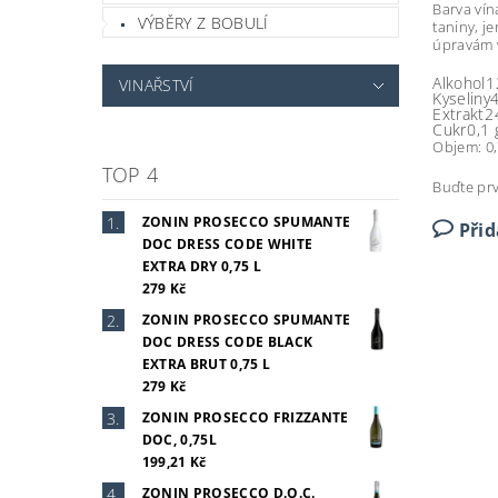
Barva vín
VÝBĚRY Z BOBULÍ
taniny, j
úpravám 
Alkohol
1
VINAŘSTVÍ
Kyseliny
4
Extrakt
2
Cukr
0,1 
Objem: 0,
TOP 4
Buďte prv
ZONIN PROSECCO SPUMANTE
Při
DOC DRESS CODE WHITE
EXTRA DRY 0,75 L
279 Kč
ZONIN PROSECCO SPUMANTE
DOC DRESS CODE BLACK
EXTRA BRUT 0,75 L
279 Kč
ZONIN PROSECCO FRIZZANTE
DOC, 0,75L
199,21 Kč
ZONIN PROSECCO D.O.C.