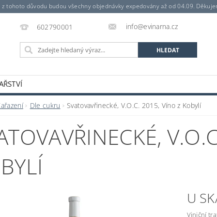
a z tohoto důvodu budou všechny objednávky expedovány až od 04.09. Děkuj
info@evinarna.cz
602790001
AŘSTVÍ
Zařazení
Dle cukru
Svatovavřinecké, V.O.C. 2015, Víno z Kobylí
ATOVAVŘINECKÉ, V.O.C
BYLÍ
U SK
Viniční tr