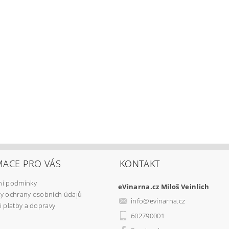
MACE PRO VÁS
KONTAKT
í podmínky
eVinarna.cz Miloš Veinlich
y ochrany osobních údajů
info
@
evinarna.cz
 platby a dopravy
602790001