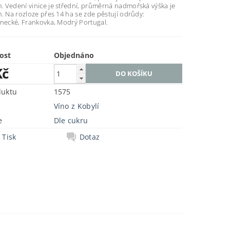
 Vedení vinice je střední, průměrná nadmořská výška je
. Na rozloze přes 14 ha se zde pěstují odrůdy:
inecké, Frankovka, Modrý Portugal.
ost
Objednáno
Kč
duktu
1575
Víno z Kobylí
e
Dle cukru
Tisk
Dotaz