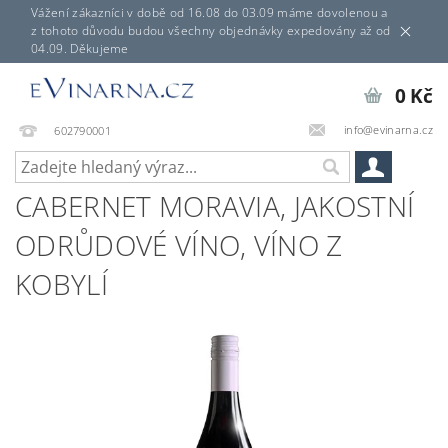
Vážení zákazníci v době od 16.08 do 03.09 máme dovolenou a
z tohoto důvodu budou všechny objednávky expedovány až od
04.09. Děkujeme
0 Kč
info@evinarna.cz
602790001
CABERNET MORAVIA, JAKOSTNÍ
ODRŮDOVÉ VÍNO, VÍNO Z
KOBYLÍ