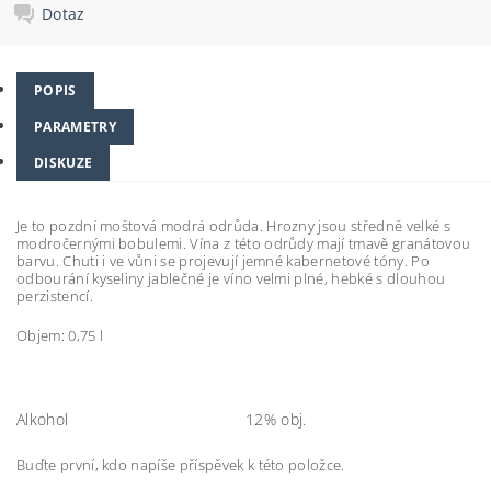
Dotaz
POPIS
PARAMETRY
DISKUZE
Je to pozdní moštová modrá odrůda. Hrozny jsou středně velké s
modročernými bobulemi. Vína z této odrůdy mají tmavě granátovou
barvu. Chuti i ve vůni se projevují jemné kabernetové tóny. Po
odbourání kyseliny jablečné je víno velmi plné, hebké s dlouhou
perzistencí.
Objem: 0,75 l
Alkohol
12% obj.
Buďte první, kdo napíše příspěvek k této položce.