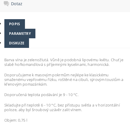
Dotaz
POPIS
PARAMETRY
DISKUZE
Barva vína je zelenožlutá. Vůně je podobná lipovému květu. Chuť je
slabě hořkomandlová s příjemnými kyselinami, harmonická.
Doporučujeme k masovým pokrmům nejlépe ke klasickému
smaženému vepřovému řízku, roštěné na cibuli, sýrovým toustům a
křenovým pomazánkám.
Doporučená teplota podávání je 9 - 10 °C.
Skladujte při teplotě 6 - 10 °C, bez přístupu světla a v horizontální
poloze, aby byl šroubový uzávěr zalit vínem.
Objem: 0,75 l