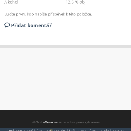
Alkohol
12,5 % obj.
Buďte první, kdo napíše příspěvek k této položce.
Přidat komentář
2026 ©
eVinarna.cz
, všechna práva vyhrazena
Tento web používá soubory cookie. Dalším procházením tohoto webu