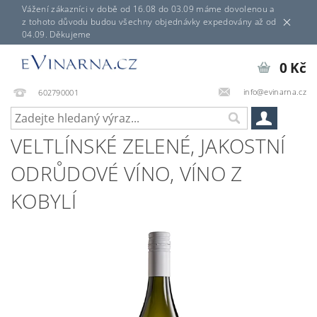
Vážení zákazníci v době od 16.08 do 03.09 máme dovolenou a
z tohoto důvodu budou všechny objednávky expedovány až od
04.09. Děkujeme
0 Kč
info@evinarna.cz
602790001
VELTLÍNSKÉ ZELENÉ, JAKOSTNÍ
ODRŮDOVÉ VÍNO, VÍNO Z
KOBYLÍ